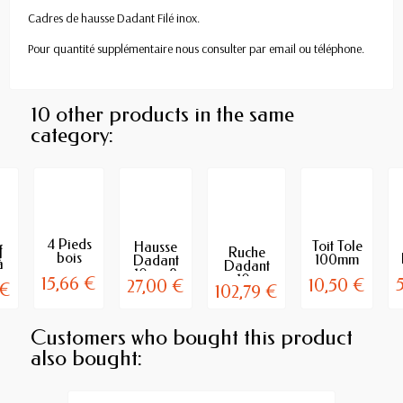
Cadres de hausse Dadant Filé inox.
Pour quantité supplémentaire nous consulter par email ou téléphone.
10 other products in the same
category:
4 Pieds
Toit Tole
Hausse
f
Ruche
bois
100mm
Dadant
à
Dadant
pour
pour
10 en 9
s
10c
15,66 €
10,50 €
27,00 €
ruche et
Ruche
cadres
 €
102,79 €
es
plancher
ruchette
Dadant
avec 9
bois,
10
Cadres...
hausse,...
cadres
Customers who bought this product
also bought: