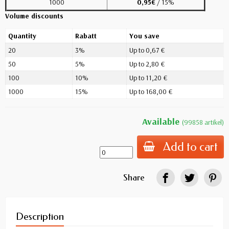
1000
0,95€
/ 15%
Volume discounts
Quantity
Rabatt
You save
20
3%
Up to 0,67 €
50
5%
Up to 2,80 €
100
10%
Up to 11,20 €
1000
15%
Up to 168,00 €
Available
(99858 artikel)
Add to cart
Share
Description