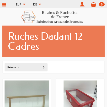
EUR
DE
0
Ruches Dadant 12
Cadres
Relevanz