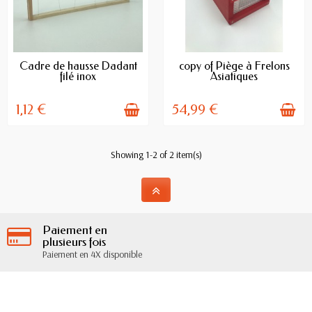
AVAILABLE
AVAILABLE
Cadre de hausse Dadant
copy of Piège à Frelons
filé inox
Asiatiques
1,12 €
54,99 €
Showing 1-2 of 2 item(s)
Paiement en
plusieurs fois
Paiement en 4X disponible