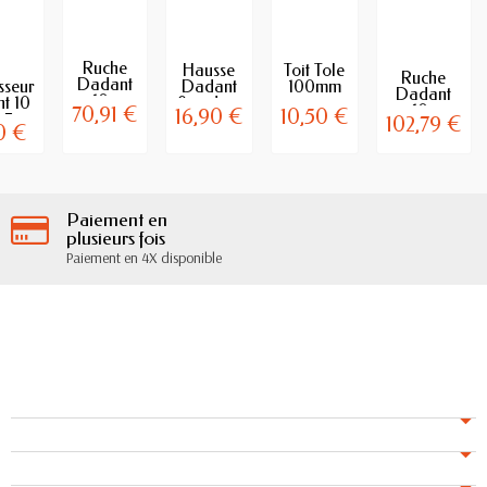
Ruche
Hausse
Toit Tole
Ruche
Dadant
sseur
Dadant
100mm
Dadant
10c
t 10
9 cadres
pour
10c
70,91 €
16,90 €
10,50 €
Plancher
 7cm
en Pin
Ruche
102,79 €
plancher
0 €
Nicot 1
Maritime
Dadant
bois,
Hausse...
10
hausse,...
cadres
Paiement en
plusieurs fois
Paiement en 4X disponible