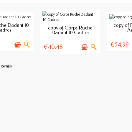
AILABLE
A
che Dadant 10
copy of 
AVAILABLE
copy of Corps Ruche
adres
As
Dadant 10 Cadres
€54.99
€40.48
 item(s)