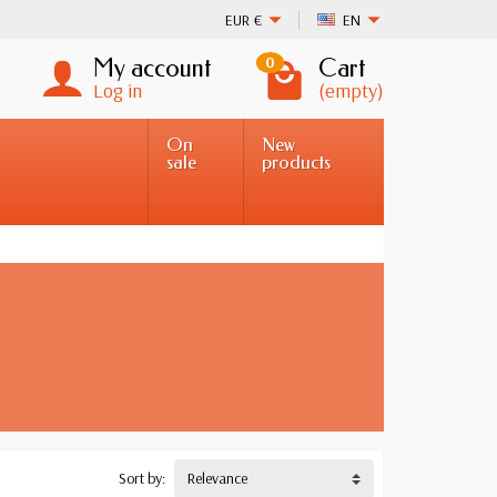
EUR
€
EN
My account
Cart
0
Log in
(empty)
On
New
sale
products
Sort by:
Relevance