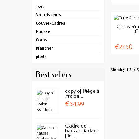
Toit
Nourrisseurs
Couvre-Cadres
AV
Corps Ru
C
Hausse
Corps
€27.50
Plancher
pieds
Showing 1-3 of 3
Best sellers
copy of Piège à
Frelon...
€54.99
Cadre de
hausse Dadant
filé...