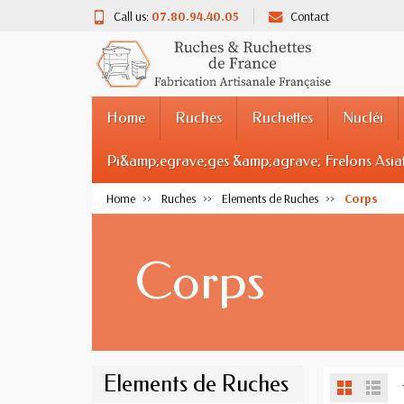
Call us:
07.80.94.40.05
Contact
Home
Ruches
Ruchettes
Nucléi
Pi&amp;egrave;ges &amp;agrave; Frelons Asia
Home
Ruches
Elements de Ruches
Corps
Corps
Elements de Ruches