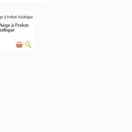
VAILABLE
Piège à Frelon
iatique