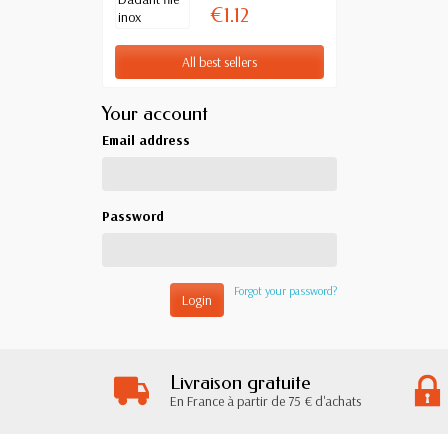
€1.12
All best sellers
Your account
Email address
Password
Forgot your password?
Login
Livraison gratuite
En France à partir de 75 € d'achats