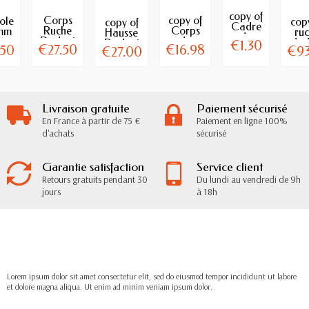
copy of
Corps
copy of
Tole
cop
copy of
Cadre
Ruche
Corps
mm
ru
Hausse
de
Dadant
de
r
dad
Dadant
€1.30
hausse
€27.50
€16.98
.50
€93
€27.00
10
Ruchette
he
1
9 cadres
Dadant
Cadres
Dadant
ant
plan
Pin
filé
6
boi
Maritime
inox
cadres
es
Livraison gratuite
Paiement sécurisé
En France à partir de 75 €
Paiement en ligne 100%
d'achats
sécurisé
Garantie satisfaction
Service client
Retours gratuits pendant 30
Du lundi au vendredi de 9h
jours
à 18h
Lorem ipsum dolor sit amet consectetur elit, sed do eiusmod tempor incididunt ut labore
et dolore magna aliqua. Ut enim ad minim veniam ipsum dolor.