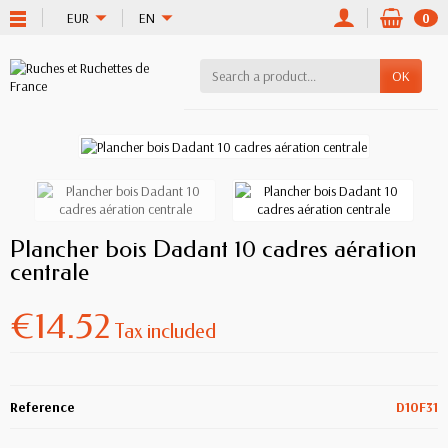
EUR
EN
0
OK
Plancher bois Dadant 10 cadres aération
centrale
€14.52
Tax included
Reference
D10F31