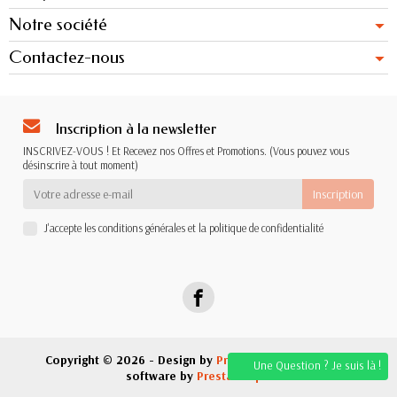
Notre société
Contactez-nous
Inscription à la newsletter
INSCRIVEZ-VOUS ! Et Recevez nos Offres et Promotions. (Vous pouvez vous
désinscrire à tout moment)
J'accepte les conditions générales et la politique de confidentialité
Copyright © 2026 - Design by
Prestacrea
- Ecommerce
Une Question ? Je suis là !
software by
PrestaShop™