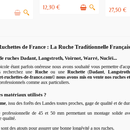
12,30 €
27,50 €
Ruchettes de France : La Ruche Traditionnelle Françai
e ruches Dadant, Langstroth, Voirnot, Warré, Nucléi...
icole étant parfois onéreuse nous avons souhaité vous permettre d'acqué
s recherchez une
Ruche
ou une
Ruchette
(
Dadant
,
Langstroth
t-ruchettes-de-france.com
©
nous avons mis en vente nos ruches et
professionnels comme aux particuliers.
es matériaux utilisés ?
ime
, issu des forêts des Landes toutes proches, gage de qualité et de dura
e professionnelle de 45 et 50 mm permettant un montage solide av
e qualité.
sont des atouts pour assurer une bonne longévité a nos ruches.