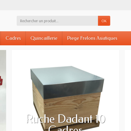
OK
Cadres
Quincaillerie
Piege Frelons Asiatiques
Ruche Dadant 10
Cadres