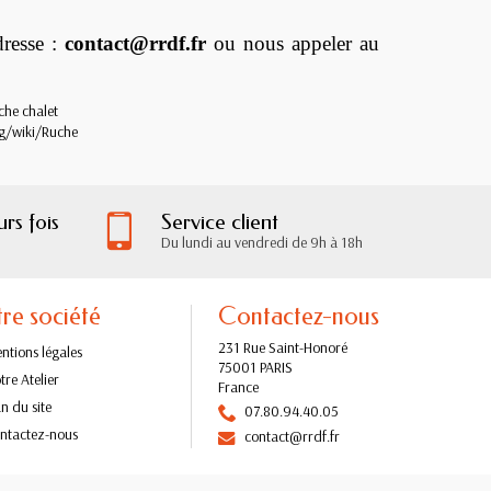
dresse :
contact@rrdf.fr
ou nous appeler au
rg/wiki/Ruche
rs fois
Service client
Du lundi au vendredi de 9h à 18h
re société
Contactez-nous
231 Rue Saint-Honoré
ntions légales
75001 PARIS
tre Atelier
France
an du site
07.80.94.40.05
ntactez-nous
contact@rrdf.fr