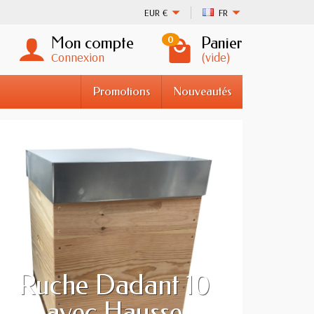
EUR
€
FR
Mon compte
Panier
0
Connexion
(vide)
Promotions
Nouveautés
Ruche Dadant 10
avec Hausse