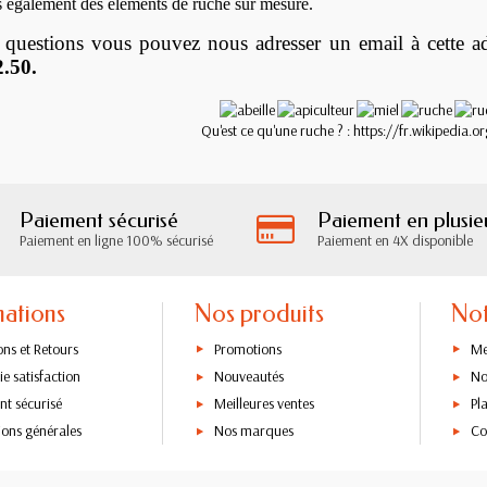
s également des éléments de ruche sur mesure.
 questions vous pouvez nous adresser un email à cette a
2.50.
Qu'est ce qu'une ruche ? :
https://fr.wikipedia.o
Paiement sécurisé
Paiement en plusieu
Paiement en ligne 100% sécurisé
Paiement en 4X disponible
mations
Nos produits
Not
ons et Retours
Promotions
Me
e satisfaction
Nouveautés
No
nt sécurisé
Meilleures ventes
Pl
ions générales
Nos marques
Co