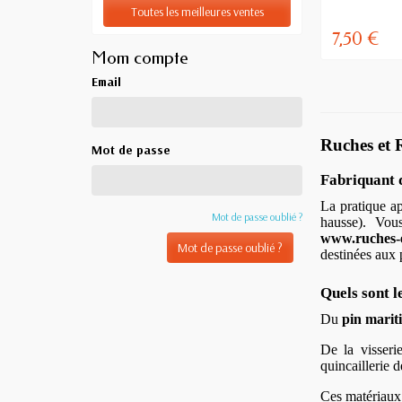
Toutes les meilleures ventes
7,50 €
Mom compte
Email
Ruches et 
Mot de passe
Fabriquant d
La pratique ap
Mot de passe oublié ?
hausse). Vou
www.ruches-e
Mot de passe oublié ?
destinées aux 
Quels sont l
Du
pin marit
De la visseri
quincaillerie d
Ces matériaux 