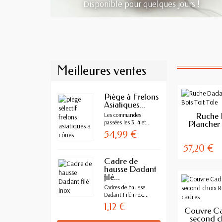
Disponible pour quelques jours !
Meilleures ventes
Piège à Frelons
Asiatiques...
RUPTUR
Les commandes
Ruche 
passées les 3, 4 et...
Plancher 
54,99 €
57,20 €
Cadre de
hausse Dadant
filé...
Cadres de hausse
Dadant Filé inox....
1,12 €
RUPTUR
Couvre Ca
second c