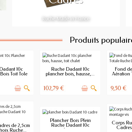
Ruche Made in France
Produits populair
E DE STOCK
RUPTURE DE STOCK
E
Dadant 10c
Ruche Dadant 10c
Fond de
Bois Toit Tole
plancher bois, hausse,...
Aération 
102,79 €
9,50 €
EN STOCK
Plancher Bois Plein
E
Corps Ru
E DE STOCK
Ruche Dadant 10c
dres de 2,5cm
Cadres
(sans...
hoix Ruche...