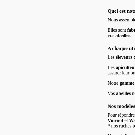
Quel est not
Nous assemblon
Elles sont
fab
vos
abeilles
.
A chaque uti
Les
éleveurs 
Les
apiculteu
assurer leur p
Notre
gamme 
Vos
abeilles
no
Nos modèles
Pour répondre
Voirnot
et
Wa
* nos ruches p