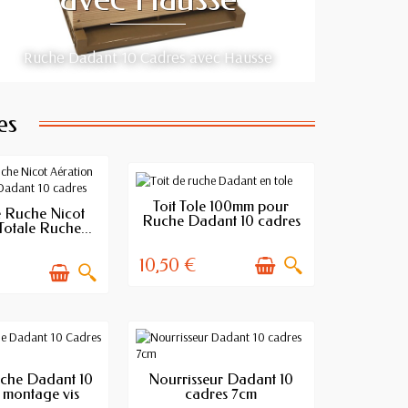
Ruche Dadant 10 Cadres avec Hausse
es
EN STOCK
Toit Tole 100mm pour
N STOCK
 Ruche Nicot
Ruche Dadant 10 cadres
Totale Ruche...
10,50 €
N STOCK
EN STOCK
che Dadant 10
Nourrisseur Dadant 10
 montage vis
cadres 7cm