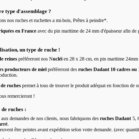
re type d'assemblage ?
s nos ruches et ruchettes a mi-bois, Prêtes à peindre*.
riquées en France
avec du pin maritime de 24 mm d'épaisseur afin de ga
lisation, un type de ruche !
de reines
préféreront nos N
ucléi
en 28 x 28 cm, en pin maritime 24mm d
rs
producteurs de miel
préféreront des
ruches Dadant 10 cadres ou 
roduction.
de ruches
permet à tous de trouver le produit adéquat en fonction de son
us remercieront !
 de ruches :
 aux demandes de nos clients, nous fabriquons des
ruches Dadant
5, 6
rré
.
euvent être peintes avant expédition selon votre demande. (avec quanti