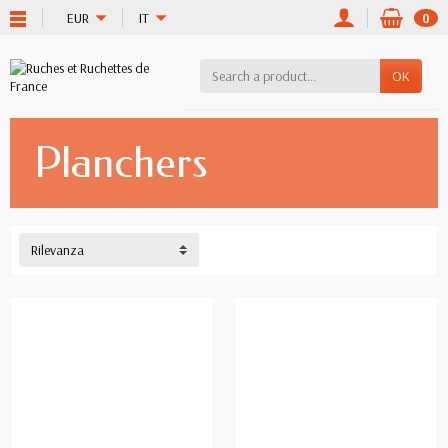
EUR
IT
0
OK
Planchers
Rilevanza