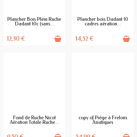
AVAILABLE
AVAILABLE
Plancher Bois Plein Ruche
Plancher bois Dadant 10
Dadant 10c (sans...
cadres aération...
12,30 €
14,52 €
ULTIMI ARTICOLI IN
AVAILABLE
Fond de Ruche Nicot
copy of Piège à Frelons
MAGAZZINO
Aération Totale Ruche...
Asiatiques
9,50 €
54,99 €