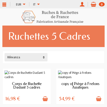
EUR
IT
0
Ruchettes 5 Cadres
Rilevanza
AVAILABLE
AVAILABLE
Corps de Ruchette
copy of Piège à Frelons
Dadant 5 cadres
Asiatiques
16,98 €
54,99 €