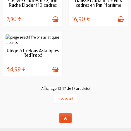
Couvre Cadres de 2,5cm
Hausse Dadant 10c en 8
Ruche Dadant 10 cadres
cadres en Pin Maritime
7,50 €
16,90 €
EN STOCK
Piège à Frelons Asiatiques
RedTrap5
54,99 €
Affichage 13-17 de 17 article(s)
Précédent