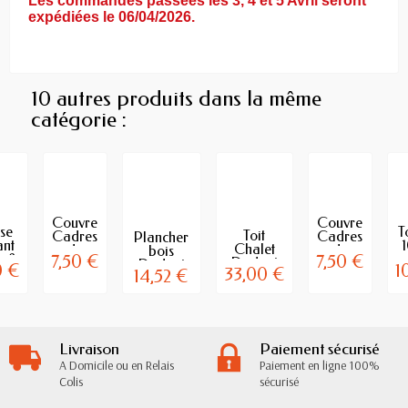
Les commandes passées les 3, 4 et 5 Avril seront
expédiées le 06/04/2026.
10 autres produits dans la même
catégorie :
Couvre
Couvre
se
T
Toit
Cadres
Cadres
Plancher
nt
Chalet
de
de
bois
n 8
7,50 €
7,50 €
Dadant
2,5cm
2,5cm
Dadant
0 €
1
es
33,00 €
14,52 €
10 cadres
Ruche
second
10 cadres
in
D
Dadant
choix
aération...
ime
10
Ruche...
cadres
Livraison
Paiement sécurisé
A Domicile ou en Relais
Paiement en ligne 100%
Colis
sécurisé