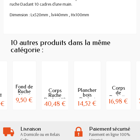
ruche Dadant 10 cadres d'une main.
Dimension : Lx520mm , lx440mm , Hx100mm
10 autres produits dans la même
catégorie :
Fond de
Corps
Plancher
Corps
Ruche
de
bois
t
Ruche
Nicot
Ruchette
Dadant
9,50 €
Dadant 10
Aération
16,98 €
Dadant
14,52 €
 €
40,48 €
10 cadres
er
Cadres
Totale
5 cadres
aération...
avec 10...
Ruche...
..
Livraison
Paiement sécurisé
A Domicile ou en Relais
Paiement en ligne 100%